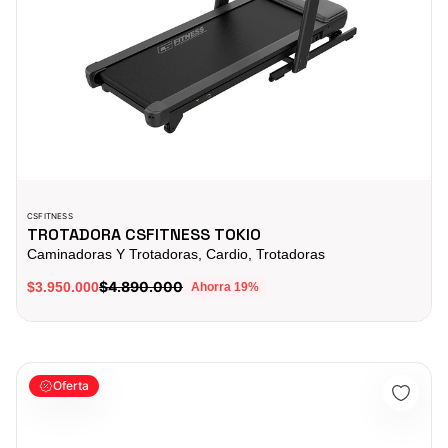
CSFITNESS
TROTADORA CSFITNESS TOKIO
Caminadoras Y Trotadoras, Cardio, Trotadoras
$4.890.000
$3.950.000
Ahorra
19
%
TROTADORA CSFITNESS SYDNEY
Oferta