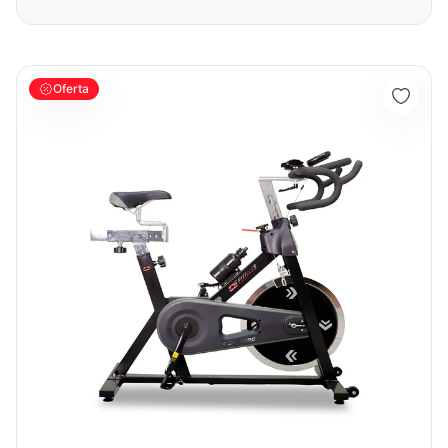
SPINNING CSFITNESS CENTAURO
Oferta