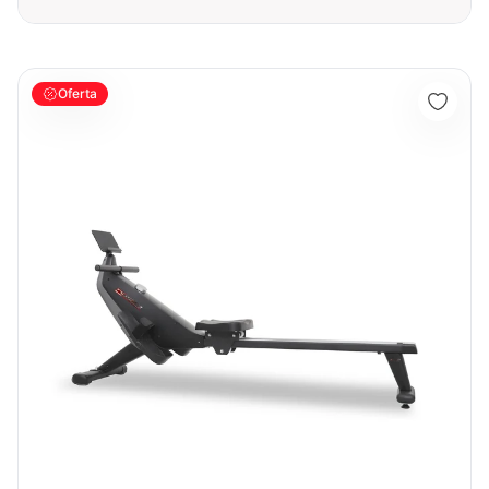
REMO MAGNETICO CSFITNESS NILO
Oferta