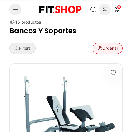
Skip to content
0
15
productos
Bancos Y Soportes
Filters
Ordenar
Banco Olímpico Multiposición BH3660B - Sport Fitness 71342