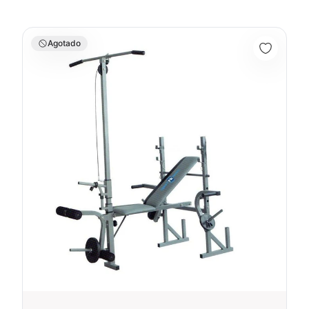
BANCO EJERCICIO MULTIPLE POLEA ALTA WT-307AH - 60088
Agotado