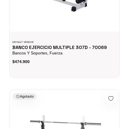
DEFAULT VENDOR
BANCO EJERCICIO MULTIPLE 307D - 70069
Bancos Y Soportes, Fuerza
$474.900
Banco Múltiple Pro - SportFitness 071762
Agotado