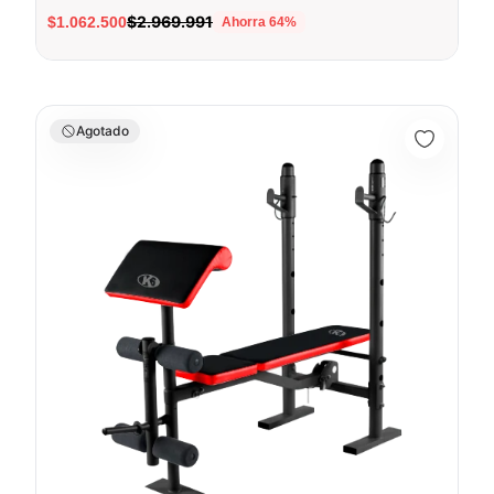
$2.969.991
$1.062.500
Ahorra
64
%
Banco de Pesas K6 Atlas 2+ - 66522
Agotado