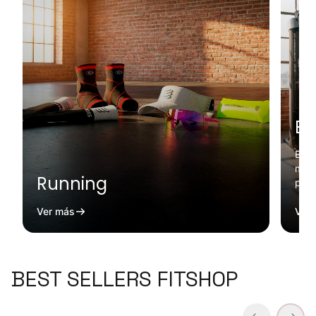
Eq
Banc
mult
Running
pote
Ver más
Ver
BEST SELLERS FITSHOP