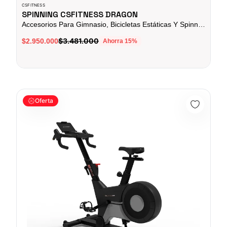
CSFITNESS
SPINNING CSFITNESS DRAGON
Accesorios Para Gimnasio, Bicicletas Estáticas Y Spinning, Bicicletas Spinning
$3.481.000
$2.950.000
Ahorra
15
%
SPINNING CSFITNESS QUIMERA
Oferta