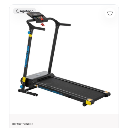
Banda Trotadora Versalles - Sport Fitness 72034
Agotado
DEFAULT VENDOR