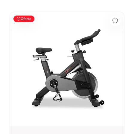
SPINNING CSFITNESS DRAGON
Oferta