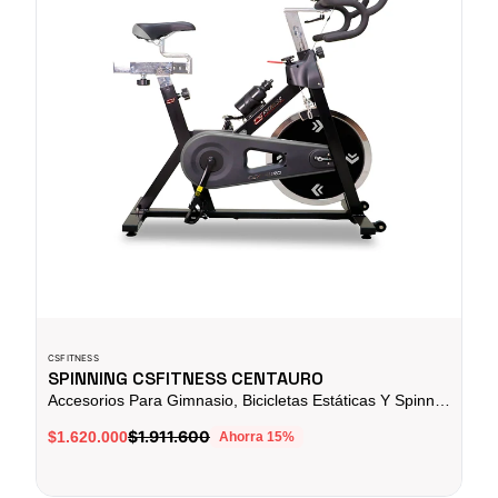
CSFITNESS
SPINNING CSFITNESS CENTAURO
Accesorios Para Gimnasio, Bicicletas Estáticas Y Spinning, Bicicletas Spinning
$1.911.600
$1.620.000
Ahorra
15
%