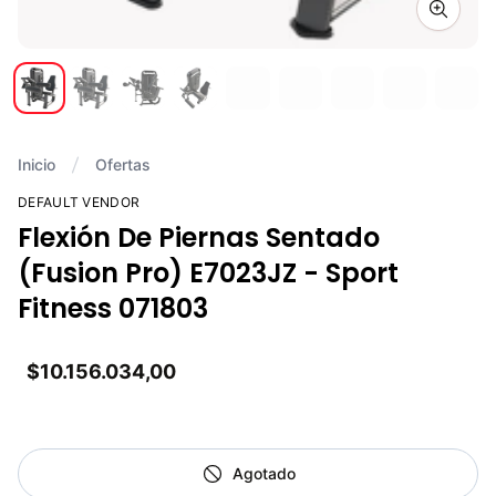
Zoom i
Inicio
Ofertas
DEFAULT VENDOR
Flexión De Piernas Sentado
(Fusion Pro) E7023JZ - Sport
Fitness 071803
$10.156.034,00
Agotado