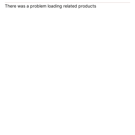
There was a problem loading related products
COP 924,600.00
Set de Bandas Elásticas x 5 Sport Fitness-71728
COP 24,900.00