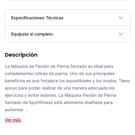
Especificaciones Técnicas
Plegable
No
Equípate al completo
Requiere electricidad
No
Descripción
Extensión Pierna Selectorizado SM-D1002 - Sport Fitness 71228
COP 4,341,600.00
La Máquina de Flexión de Pierna Sentado es ideal para
complementar rutinas de pierna. Uno de sus principales
beneficios es que fortalece los isquiotibiales y los muslos. Tiene
apoyo para poder realizar de una manera adecuada los
ejercicios y evitar lesiones. La Máquina Flexión de Pierna
Soporte Flexiones De Brazo PU1205B - Sport Fitness 71343
Sentado de Sportfitness está altamente diseñada para
COP 29,750.00
aumentar ...
Ver más
Bicicleta Spinning Urbino - Sportfitness 70403