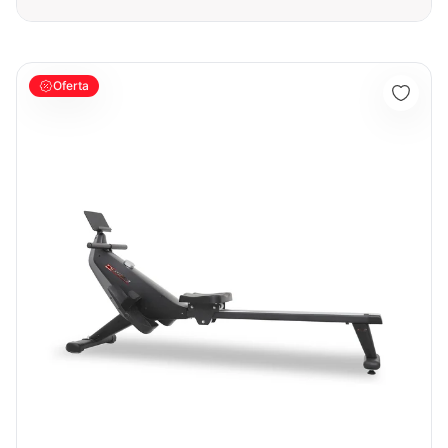
REMO MAGNETICO CSFITNESS NILO
Oferta