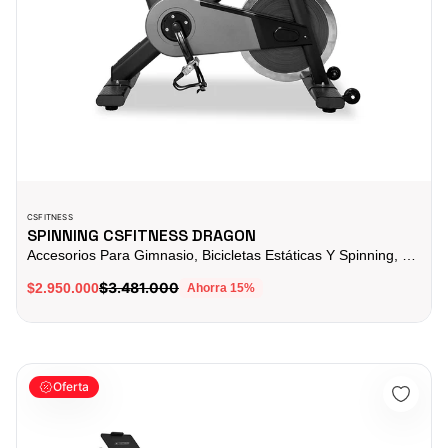
CSFITNESS
SPINNING CSFITNESS DRAGON
Accesorios Para Gimnasio, Bicicletas Estáticas Y Spinning, Bicicletas Spinning
$3.481.000
$2.950.000
Ahorra
15
%
SPINNING CSFITNESS QUIMERA
Oferta