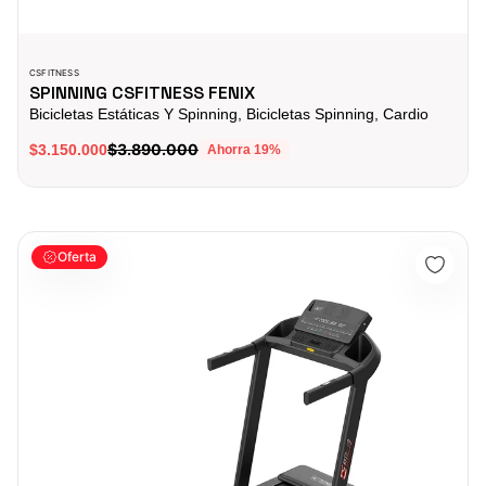
CSFITNESS
SPINNING CSFITNESS FENIX
Bicicletas Estáticas Y Spinning, Bicicletas Spinning, Cardio
$3.890.000
$3.150.000
Ahorra
19
%
TROTADORA CSFITNESS TOKIO
Oferta