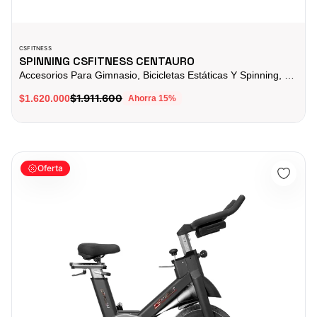
CSFITNESS
SPINNING CSFITNESS CENTAURO
Accesorios Para Gimnasio, Bicicletas Estáticas Y Spinning, Bicicletas Spinning
$1.911.600
$1.620.000
Ahorra
15
%
SPINNING CSFITNESS DRAGON
Oferta