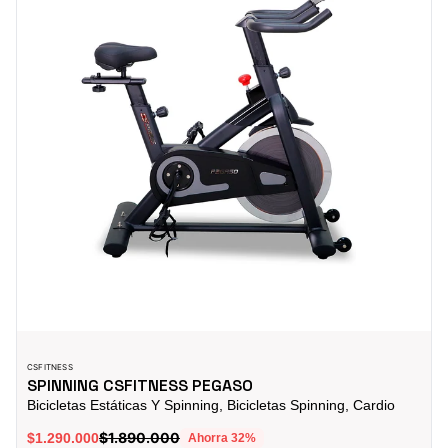
CSFITNESS
SPINNING CSFITNESS PEGASO
Bicicletas Estáticas Y Spinning, Bicicletas Spinning, Cardio
$1.890.000
$1.290.000
Ahorra
32
%