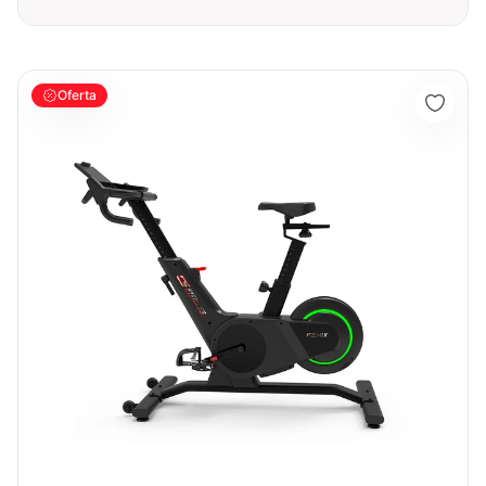
SPINNING CSFITNESS FENIX
Oferta