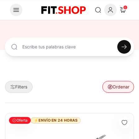
Skip to content
0
Buscar
Filters
Ordenar
SPINNING CSFITNESS PEGASO
⚡
Oferta
ENVÍO EN 24 HORAS