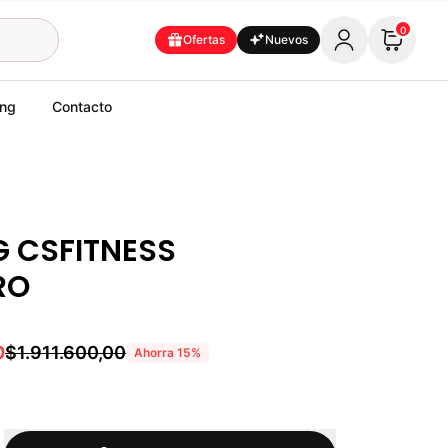
0
Ofertas
Nuevos
ing
Contacto
G CSFITNESS
RO
0
$1.911.600,00
Ahorra
15
%