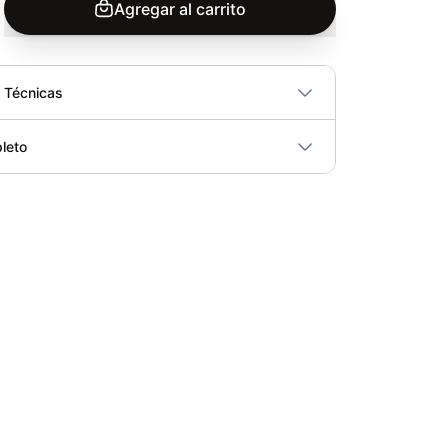
Agregar al carrito
s Técnicas
No
leto
ricidad
No
SPINNING CSFITNESS PEGASO
Elegir opciones
COP 1,290,000.00
SPINNING CSFITNESS DRAGON
Elegir opciones
COP 2,950,000.00