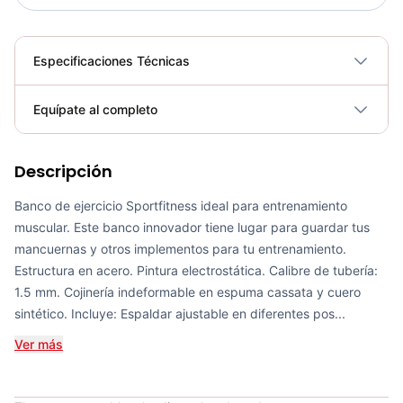
Especificaciones Técnicas
Plegable
No
Equípate al completo
Requiere electricidad
No
Descripción
Banco Multiposición SUB3001A - Sport Fitness 71324
COP 609,000.00
Banco de ejercicio Sportfitness ideal para entrenamiento
muscular. Este banco innovador tiene lugar para guardar tus
mancuernas y otros implementos para tu entrenamiento.
Estructura en acero. Pintura electrostática. Calibre de tubería:
1.5 mm. Cojinería indeformable en espuma cassata y cuero
Banco Plano Multipropósito SPORT FITNESS - 70371
sintético. Incluye: Espaldar ajustable en diferentes pos...
COP 634,700.00
Ver más