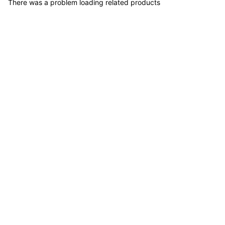
There was a problem loading related products
Banco Olímpico Multiposición BH3660B - Sport Fitness 71342
COP 1,223,900.00
Banco Profesional - Sport Fitness 71249
COP 1,698,300.00