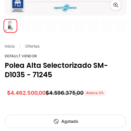
Zoom i
Inicio
Ofertas
DEFAULT VENDOR
Polea Alta Selectorizado SM-
D1035 - 71245
$4.462.500,00
$4.596.375,00
Ahorra
3
%
Agotado