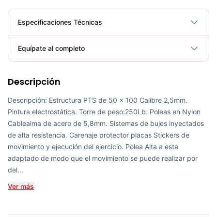
Especificaciones Técnicas
Plegable
No
Equípate al completo
Requiere electricidad
No
Descripción
Bicicleta Spinning Urbino - Sportfitness 70403
COP 924,600.00
Descripción: Estructura PTS de 50 x 100 Calibre 2,5mm.
Pintura electrostática. Torre de peso:250Lb. Poleas en Nylon
Cablealma de acero de 5,8mm. Sistemas de bujes inyectados
de alta resistencia. Carenaje protector placas Stickers de
movimiento y ejecución del ejercicio. Polea Alta a esta
Set de Bandas Elásticas x 5 Sport Fitness-71728
adaptado de modo que el movimiento se puede realizar por
COP 24,900.00
del...
Ver más
Mini Gym Ball 30cm Sportfitness - 71514