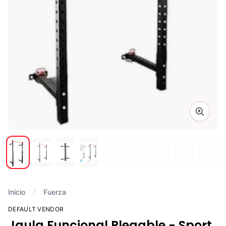
Zoom i
Inicio
Fuerza
DEFAULT VENDOR
Jaula Funcional Plegable - Sport