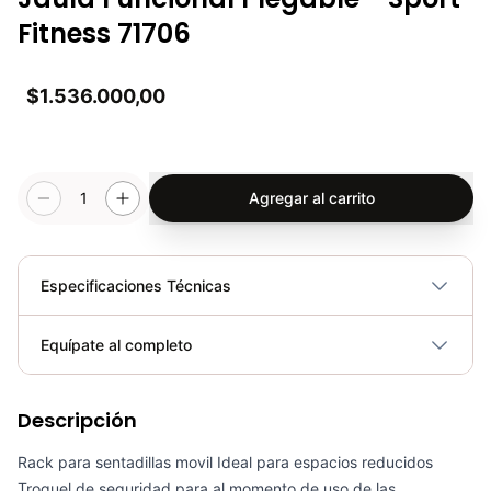
Fitness 71706
$1.536.000,00
1
Agregar al carrito
Especificaciones Técnicas
Plegable
No
Equípate al completo
Requiere electricidad
No
Descripción
Rack P/Barras Olímpicas/Estándar RK3010 - Sport fitness 71178
COP 288,900.00
Rack para sentadillas movil Ideal para espacios reducidos
Troquel de seguridad para al momento de uso de las