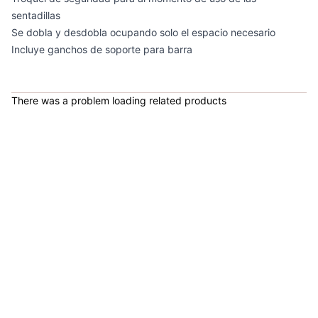
sentadillas
Se dobla y desdobla ocupando solo el espacio necesario
Incluye ganchos de soporte para barra
Rack Para Barras Olímpicas RK3010D - Sport Fitness 71332
COP 392,000.00
There was a problem loading related products
Rack Discos Estándar RK3322 - Sport Fitness 71545
COP 389,900.00
Rack Para Mancuernas Ajustables RCADMRK - Sport Fitness 71690
COP 394,683.00