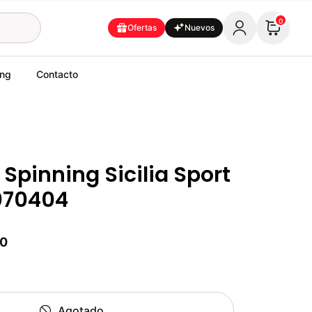
0
Ofertas
Nuevos
ing
Contacto
 Spinning Sicilia Sport
070404
00
Agotado