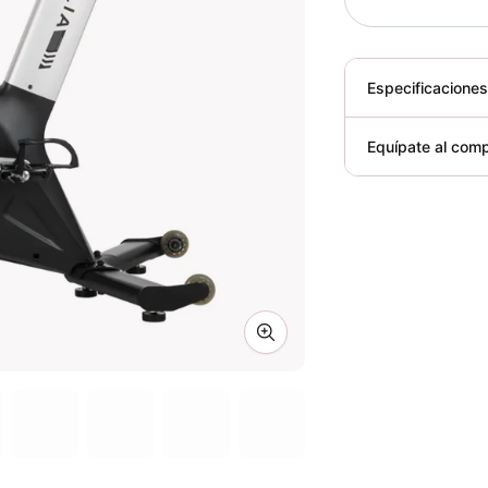
Especificacione
Plegable
Equípate al comp
Requiere elect
Zoom image