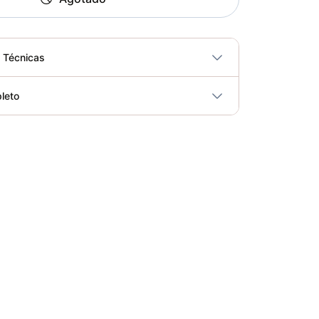
s Técnicas
No
leto
ricidad
No
Bicicleta Spinning Urbino - Sportfitness 70403
Elegir opciones
COP 924,600.00
Bicicleta de Spinning Ferrara - Sport Fitness 70402
Elegir opciones
COP 1,679,900.00