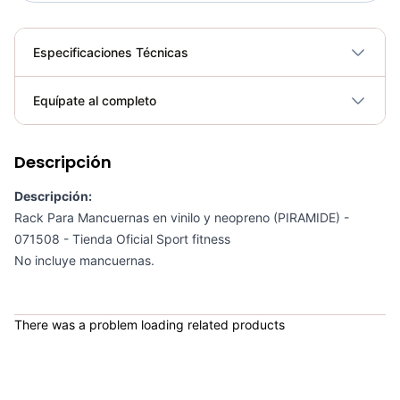
Especificaciones Técnicas
Plegable
No
Equípate al completo
Requiere electricidad
No
Descripción
Rack Para Mancuernas Ajustables RCADMRK - Sport Fitness 71690
COP 394,683.00
Descripción:
Rack Para Mancuernas en vinilo y neopreno (PIRAMIDE) -
071508 - Tienda Oficial Sport fitness
No incluye mancuernas.
Rack P/Mancuernas 3 Niveles - Sport Fitness 71329
COP 1,391,250.00
There was a problem loading related products
Rack P/Mancuernas Hexagonales - Sport fitness 71330