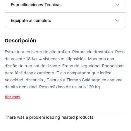
Especificaciones Técnicas
Plegable
No
Equípate al completo
Requiere electricidad
No
Descripción
SPINNING CSFITNESS PEGASO
COP 1,290,000.00
Estructura en hierro de alto tráfico. Pintura electrostática. Peso
de volante 18 Kg. 4 sistemas multiposición. Manubrio con
diseño de ruta antideslizante. Freno de seguridad. Rodachinas
para fácil desplazamiento. Ciclo computador que indica:
Velocidad, distancia , Calorías y Tiempo Galápago en espuma
SPINNING CSFITNESS DRAGON
de alta densidad. Peso máximo de usuario 120 Kg...
COP 2,950,000.00
Ver más
There was a problem loading related products
SPINNING CSFITNESS FENIX
COP 3,150,000.00