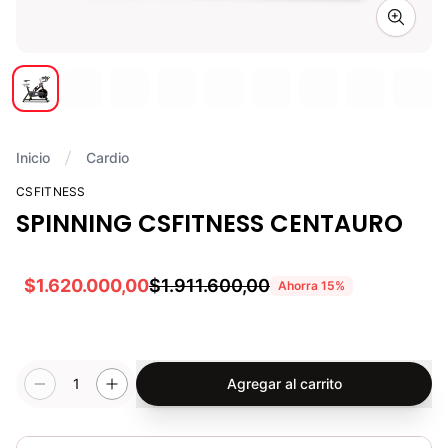
Zoom i
Inicio
Cardio
CSFITNESS
SPINNING CSFITNESS CENTAURO
$1.620.000,00
$1.911.600,00
Ahorra
15
%
1
Agregar al carrito