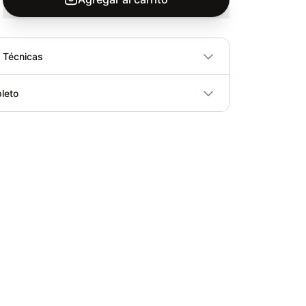
s Técnicas
No
leto
ricidad
No
Banda Elástica de Poder Sportfitness 2000*13*4.5mm - Sport Fitness 71281
Elegir opciones
COP 17,850.00
Bandas Elásticas Poder 2000X65X4.5MM - Sport Fitness 71285
Elegir opciones
COP 83,100.00