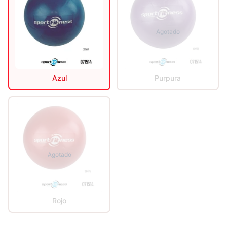
Agotado
Azul
Purpura
Agotado
Rojo