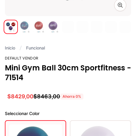
Zoom i
Inicio
Funcional
DEFAULT VENDOR
Mini Gym Ball 30cm Sportfitness -
71514
$8429,00
$8463,00
Ahorra
0
%
Seleccionar
Color