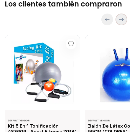
Los clientes también compraron
Cubo Para Yoga - Sport Fitness 71516
COP 41,500.00
Kit 5 En 1 Tonificación AS3606 - Sport Fitness 70131
Balón De Látex Con Aga
TRAMPOLIN TR6000 - 71155
COP 393,750.00
DEFAULT VENDOR
DEFAULT VENDOR
Kit 5 En 1 Tonificación
Balón De Látex Co
AS3606 - Sport Fitness 70131
55CM (COLORES) -