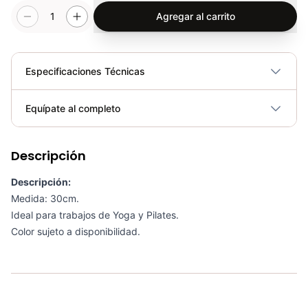
1
Agregar al carrito
Especificaciones Técnicas
Plegable
No
Equípate al completo
Requiere electricidad
No
Descripción
Kit 5 En 1 Tonificación AS3606 - Sport Fitness 70131
COP 96,200.00
Descripción:
Medida: 30cm.
Ideal para trabajos de Yoga y Pilates.
Color sujeto a disponibilidad.
Balón De Látex Con Agarre 55CM (COLORES) - Sport Fitness 71622
COP 34,200.00