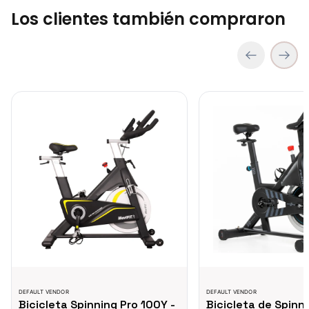
COP 1,188,017.00
Los clientes también compraron
SPINNING CSFITNESS DRAGON
COP 2,950,000.00
Bicicleta Spinning Pro 100Y - Movifit 301094
Bicicleta de Spinning Fe
DEFAULT VENDOR
DEFAULT VENDOR
Bicicleta Spinning Pro 100Y -
Bicicleta de Spinn