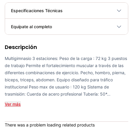
Especificaciones Técnicas
Plegable
No
Equípate al completo
Requiere electricidad
No
Descripción
Multigimnasio 3 Estaciones - Movifit 0904214
COP 5,250,000.00
Multigimnasio 3 estaciones: Peso de la carga : 72 kg 3 puestos
de trabajo Permite el fortalecimiento muscular a través de las
diferentes combinaciones de ejercicio. Pecho, hombro, pierna,
biceps, triceps, abdomen. Equipo diseñado para tráfico
institucional Peso max de usuario : 120 kg Sistema de
Set De Movilidad 3 EN 1 - Sport Fitness 71465
trasmisión: Cuerda de acero profesional Tubería: 50*...
COP 118,795.00
Ver más
There was a problem loading related products
Bicicleta Spinning Urbino - Sportfitness 70403