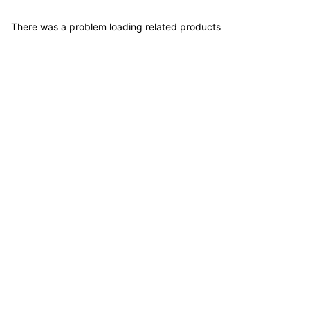
COP 1,679,900.00
There was a problem loading related products
Bicicleta Spinning Urbino - Sportfitness 70403
COP 924,600.00