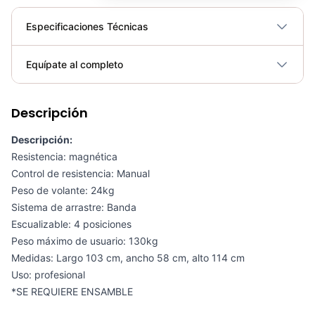
Especificaciones Técnicas
Plegable
No
Equípate al completo
Requiere electricidad
No
Descripción
Bicicleta Spinning Magnética Vicenza 2.0 - SportFitness 70394
COP 1,188,017.00
Descripción:
Resistencia: magnética
Control de resistencia: Manual
Peso de volante: 24kg
Sistema de arrastre: Banda
Bicicleta Spinning Pro 100Y - Movifit 301094
Escualizable: 4 posiciones
COP 4,510,000.00
Peso máximo de usuario: 130kg
Medidas: Largo 103 cm, ancho 58 cm, alto 114 cm
Uso: profesional
*SE REQUIERE ENSAMBLE
Bicicleta de Spinning Ferrara - Sport Fitness 70402