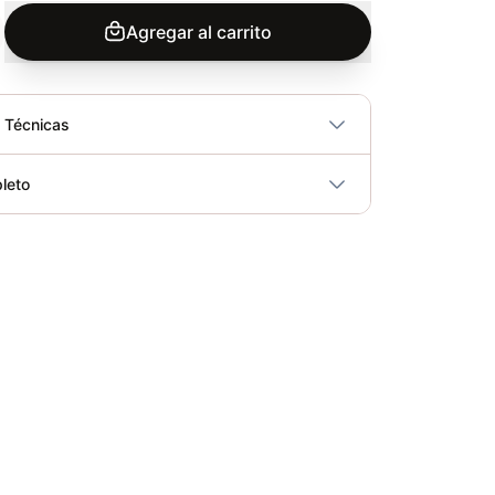
Agregar al carrito
s Técnicas
No
leto
ricidad
No
Banco Profesional - Sport Fitness 71249
Elegir opciones
COP 1,698,300.00
Soporte Abdomen Dominadas Sportfitness - Sport Fitness 70128
Elegir opciones
COP 731,900.00