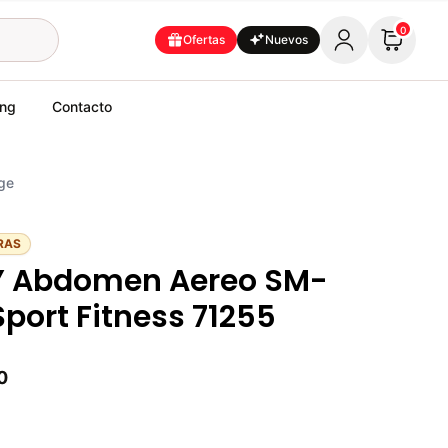
0
Ofertas
Nuevos
ing
Contacto
ge
RAS
Y Abdomen Aereo SM-
Sport Fitness 71255
0