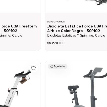
DEFAULT VENDOR
 Force USA Freeform
Bicicleta Estática Force USA F
o - 301102
Airbike Color Negro - 301102
pinning, Cardio
Bicicletas Estáticas Y Spinning, Cardio
$5.270.000
ia Sport Fitness 070404
Bicicleta Estática Verona - Sportfitnes
Agotado