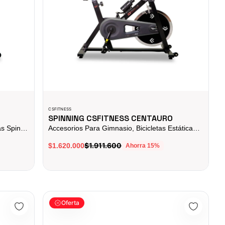
CSFITNESS
SPINNING CSFITNESS CENTAURO
Bicicletas Estáticas Y Spinning, Bicicletas Spinning, Cardio
Accesorios Para Gimnasio, Bicicletas Estáticas Y Spinning, Bicicletas Spinning
$1.911.600
$1.620.000
Ahorra
15
%
SPINNING CSFITNESS FENIX
Oferta