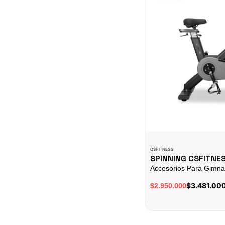
CSFITNESS
SPINNING CSFITNE
$3.481.00
$2.950.000