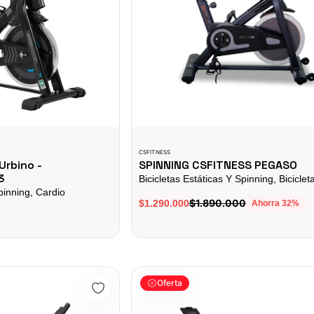
CSFITNESS
Urbino -
SPINNING CSFITNESS PEGASO
3
pinning, Cardio
$1.890.000
$1.290.000
Ahorra
32
%
 DRAGON
SPINNING CSFITNESS QUIMERA
Oferta