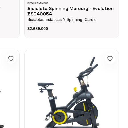
DEFAULT VENDOR
T
Bicicleta Spinning Mercury - Evolution
BS040054
Bicicletas Estáticas Y Spinning, Cardio
$2.689.000
irbike Color Negro - 301102
Bicicleta Spinning PRO S500 - Evolution BS030043