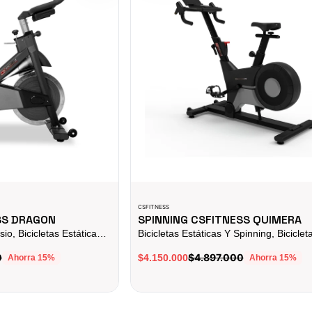
CSFITNESS
SS DRAGON
SPINNING CSFITNESS QUIMERA
Accesorios Para Gimnasio, Bicicletas Estáticas Y Spinning, Bicicletas Spinning
0
$4.897.000
$4.150.000
Ahorra
15
%
Ahorra
15
%