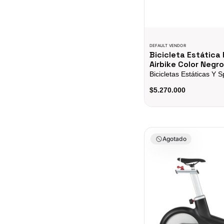
DEFAULT VENDOR
Bicicleta Estática
Airbike Color Negr
Bicicletas Estáticas Y S
$5.270.000
Bicicleta Spinning Sicil
Agotado