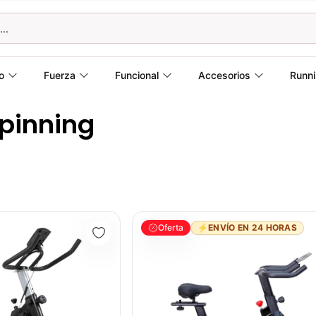
o
Fuerza
Funcional
Accesorios
Runn
Spinning
o - Sportfitness 70403
SPINNING CSFITNESS PEGASO
⚡
Oferta
ENVÍO EN 24 HORAS