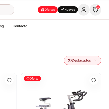
0
Ofertas
Nuevos
ing
Contacto
Destacados
SPINNING CSFITNESS CENTAURO
Oferta