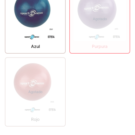
Agotado
Azul
Purpura
Agotado
Rojo