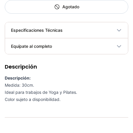
Agotado
Especificaciones Técnicas
Plegable
No
Equípate al completo
Requiere electricidad
No
Descripción
Kit 5 En 1 Tonificación AS3606 - Sport Fitness 70131
COP 96,200.00
Descripción:
Medida: 30cm.
Ideal para trabajos de Yoga y Pilates.
Color sujeto a disponibilidad.
Balón De Látex Con Agarre 55CM (COLORES) - Sport Fitness 71622
COP 34,200.00