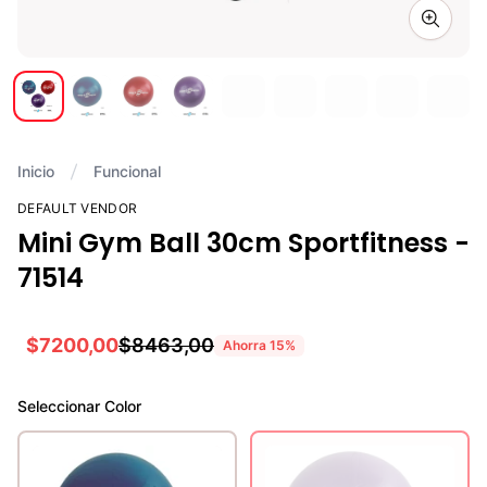
Zoom i
Inicio
Funcional
DEFAULT VENDOR
Mini Gym Ball 30cm Sportfitness -
71514
$7200,00
$8463,00
Ahorra
15
%
Seleccionar
Color