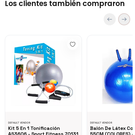
Los clientes también compraron
Cubo Para Yoga - Sport Fitness 71516
COP 41,500.00
Kit 5 En 1 Tonificación AS3606 - Sport Fitness 70131
Balón De Látex Con Aga
TRAMPOLIN TR6000 - 71155
COP 393,750.00
DEFAULT VENDOR
DEFAULT VENDOR
Kit 5 En 1 Tonificación
Balón De Látex Co
AS3606 - Sport Fitness 70131
55CM (COLORES) -