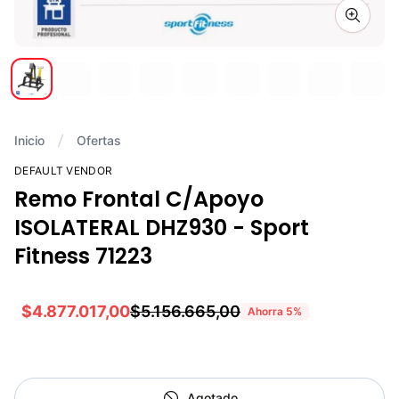
Zoom i
Inicio
Ofertas
DEFAULT VENDOR
Remo Frontal C/Apoyo
ISOLATERAL DHZ930 - Sport
Fitness 71223
$4.877.017,00
$5.156.665,00
Ahorra
5
%
Agotado