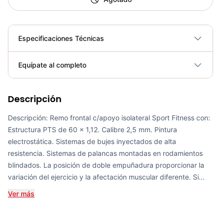
Especificaciones Técnicas
Plegable
No
Equípate al completo
Requiere electricidad
No
Descripción
Remo T SM-D1061 - Sport Fitness 71262
COP 1,904,000.00
Descripción: Remo frontal c/apoyo isolateral Sport Fitness con:
Estructura PTS de 60 x 1,12. Calibre 2,5 mm. Pintura
electrostática. Sistemas de bujes inyectados de alta
resistencia. Sistemas de palancas montadas en rodamientos
blindados. La posición de doble empuñadura proporcionar la
Bicicleta Spinning Urbino - Sportfitness 70403
variación del ejercicio y la afectación muscular diferente. Si...
COP 924,600.00
Ver más