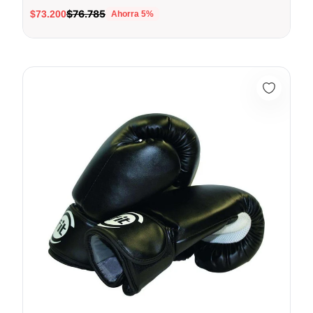
$76.785
$73.200
Ahorra
5
%
Guante Boxeo Fundamentación 14 OZ Negro Hombre - Sport fi