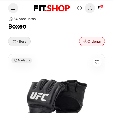
Skip to content
0
24
productos
Boxeo
Filters
Ordenar
Guante Boxeo Pro Competición (Hombre) - UFC
Agotado