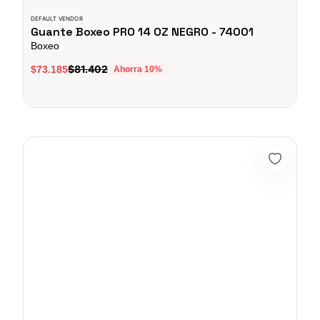
DEFAULT VENDOR
Guante Boxeo PRO 14 OZ NEGRO - 74001
Boxeo
$81.402
$73.185
Ahorra
10
%
SOPORTE PARA SACO DE BOXEO UFC