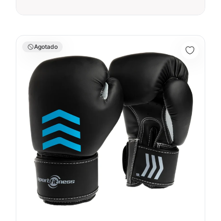
Guantes Boxeo 10OZ -74014
Agotado