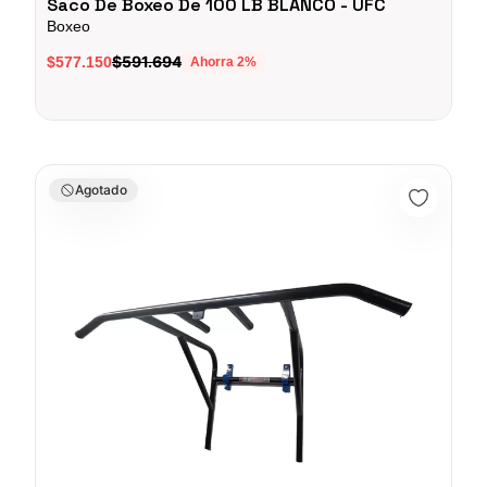
Saco De Boxeo De 100 LB BLANCO - UFC
Boxeo
$591.694
$577.150
Ahorra
2
%
Estructura De Fondos/Dominadas Barras Espalda - 011739
Agotado