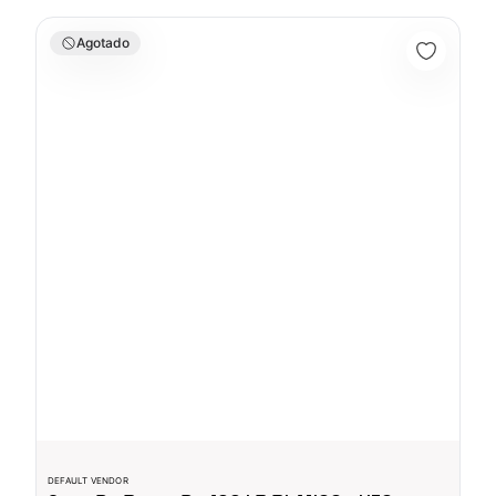
Saco De Boxeo De 100 LB BLANCO - UFC
Agotado
DEFAULT VENDOR