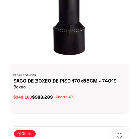
DEFAULT VENDOR
SACO DE BOXEO DE PISO 170x58CM - 74019
Boxeo
$983.289
$940.100
Ahorra
4
%
Golpeadores De Mano P/Entrenamiento - Sport Fitness 74010
Oferta