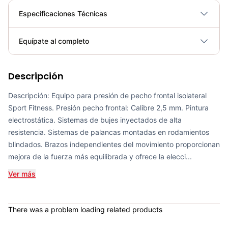
Especificaciones Técnicas
Plegable
No
Equípate al completo
Requiere electricidad
No
Descripción
Bicicleta Spinning Urbino - Sportfitness 70403
COP 924,600.00
Descripción: Equipo para presión de pecho frontal isolateral
Sport Fitness. Presión pecho frontal: Calibre 2,5 mm. Pintura
electrostática. Sistemas de bujes inyectados de alta
resistencia. Sistemas de palancas montadas en rodamientos
blindados. Brazos independientes del movimiento proporcionan
Set de Bandas Elásticas x 5 Sport Fitness-71728
mejora de la fuerza más equilibrada y ofrece la elecci...
COP 24,900.00
Ver más
Mini Gym Ball 30cm Sportfitness - 71514
There was a problem loading related products