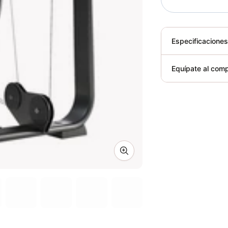
Especificacione
Plegable
Equípate al comp
Requiere elect
Zoom image