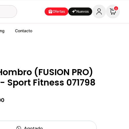
0
Ofertas
Nuevos
ing
Contacto
 Hombro (FUSION PRO)
- Sport Fitness 071798
00
Agotado