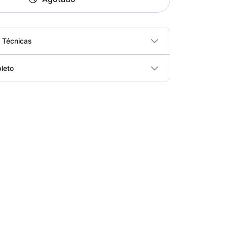
s Técnicas
No
leto
ricidad
No
Almohadilla Hombro Trabajo Barra - Sportfitness 71184
Elegir opciones
COP 35,000.00
Soporte Abdomen Dominadas Sportfitness - Sport Fitness 70128
Elegir opciones
COP 731,900.00