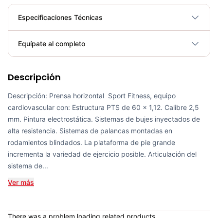
Especificaciones Técnicas
Plegable
No
Equípate al completo
Requiere electricidad
No
Descripción
Bicicleta Spinning Urbino - Sportfitness 70403
COP 924,600.00
Descripción: Prensa horizontal Sport Fitness, equipo
cardiovascular con: Estructura PTS de 60 x 1,12. Calibre 2,5
mm. Pintura electrostática. Sistemas de bujes inyectados de
alta resistencia. Sistemas de palancas montadas en
rodamientos blindados. La plataforma de pie grande
Set de Bandas Elásticas x 5 Sport Fitness-71728
incrementa la variedad de ejercicio posible. Articulación del
COP 24,900.00
sistema de...
Ver más
Mini Gym Ball 30cm Sportfitness - 71514
There was a problem loading related products