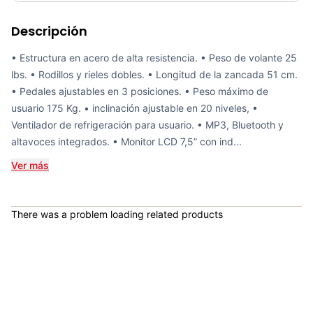
Requiere electricidad
No
Descripción
Elíptica Magnética SOLE E25 70381
COP 6,773,900.00
• Estructura en acero de alta resistencia. • Peso de volante 25
lbs. • Rodillos y rieles dobles. • Longitud de la zancada 51 cm.
• Pedales ajustables en 3 posiciones. • Peso máximo de
usuario 175 Kg. • inclinación ajustable en 20 niveles, •
Ventilador de refrigeración para usuario. • MP3, Bluetooth y
Elíptica Magnética Sole E20 - Sport Fitness 070382
altavoces integrados. • Monitor LCD 7,5” con ind...
COP 5,580,000.00
Ver más
There was a problem loading related products
Elíptica Derby - Sport Fitness 70391
COP 1,292,278.00
Bicicleta Spinning Urbino - Sportfitness 70403