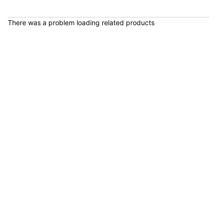
COP 1,649,000.00
There was a problem loading related products
Bicicleta Spinning Urbino - Sportfitness 70403
COP 924,600.00