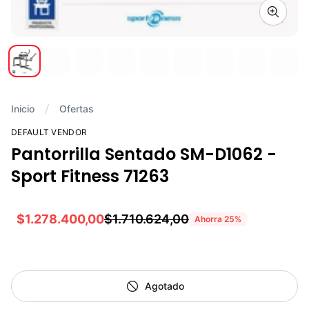
Zoom i
Inicio
Ofertas
DEFAULT VENDOR
Pantorrilla Sentado SM-D1062 -
Sport Fitness 71263
$1.278.400,00
$1.710.624,00
Ahorra
25
%
Agotado