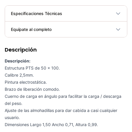
Especificaciones Técnicas
Plegable
No
Equípate al completo
Requiere electricidad
No
Descripción
SMITH SM-D1063 - 71264
COP 5,948,100.00
Descripción:
Estructura PTS de 50 x 100.
Calibre 2,5mm.
Pintura electrostática.
Brazo de liberación comodo.
Extensión Pierna Selectorizado SM-D1002 - Sport Fitness 71228
Cuerno de carga en ángulo para facilitar la carga / descarga
COP 4,341,600.00
del peso.
Ajuste de las almohadillas para dar cabida a casi cualquier
usuario.
Dimensiones Largo 1,50 Ancho 0,71, Altura 0,99.
Banco Hiperextensión 45 SM-D1045 - Sport Fitness 71254