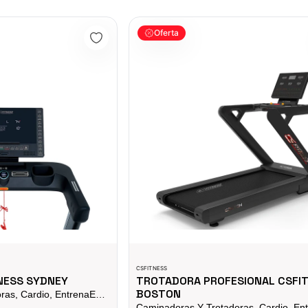
S SYDNEY
TROTADORA PROFESIONAL CSFITNES
Oferta
CSFITNESS
NESS SYDNEY
TROTADORA PROFESIONAL CSFI
BOSTON
Caminadoras Y Trotadoras, Cardio, EntrenaEnCasa