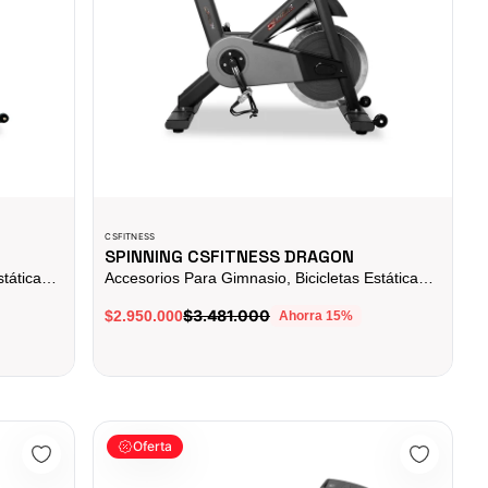
CSFITNESS
SPINNING CSFITNESS DRAGON
Accesorios Para Gimnasio, Bicicletas Estáticas Y Spinning, Bicicletas Spinning
Accesorios Para Gimnasio, Bicicletas Estáticas Y Spinning, Bicicletas Spinning
$3.481.000
$2.950.000
Ahorra
15
%
TROTADORA CSFITNESS TOKIO
Oferta