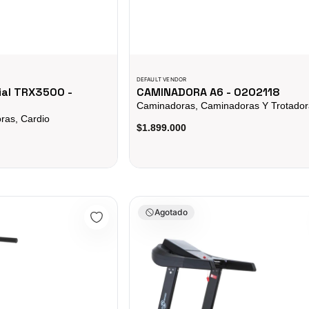
DEFAULT VENDOR
ial TRX3500 -
CAMINADORA A6 - 0202118
ras, Cardio
$1.899.000
es - Sport Fitness 72034
Banda Trotadora Paris JS-12520 - Spor
Agotado