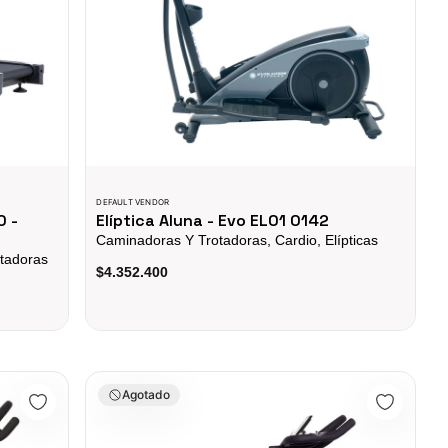
DEFAULT VENDOR
0 -
Elíptica Aluna - Evo EL01 0142
Caminadoras Y Trotadoras, Cardio, Elípticas
otadoras
$4.352.400
 0301094
Bicicleta N-Man (NEW) MOVIFIT - 0301063
Agotado