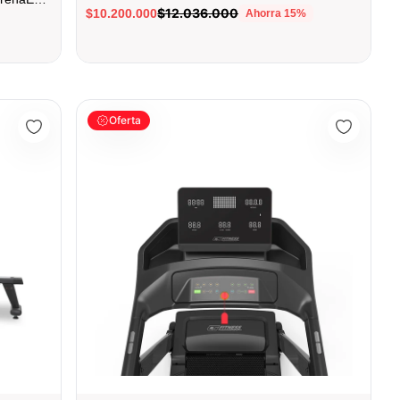
$12.036.000
$10.200.000
Ahorra
15
%
TROTADORA CSFITNESS LONDON
Oferta