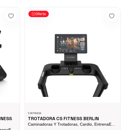
S BOSTON
TROTADORA CS FITNESS BERLIN
Oferta
CSFITNESS
TNESS
TROTADORA CS FITNESS BERLIN
Caminadoras Y Trotadoras, Cardio, EntrenaEnCasa
Caminadoras Y Trotadoras, Cardio, EntrenaEnCasa