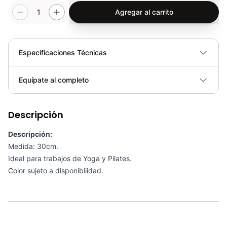
1
Agregar al carrito
Especificaciones Técnicas
Plegable
No
Equípate al completo
Requiere electricidad
No
Descripción
Kit 5 En 1 Tonificación AS3606 - Sport Fitness 70131
COP 96,200.00
Descripción:
Medida: 30cm.
Ideal para trabajos de Yoga y Pilates.
Color sujeto a disponibilidad.
Balón De Látex Con Agarre 55CM (COLORES) - Sport Fitness 71622
COP 34,200.00