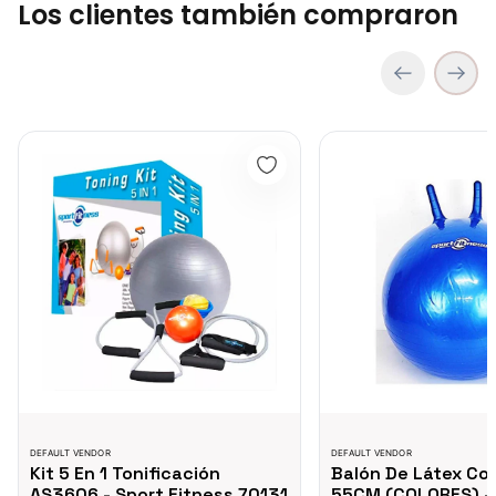
Los clientes también compraron
Cubo Para Yoga - Sport Fitness 71516
COP 41,500.00
Kit 5 En 1 Tonificación AS3606 - Sport Fitness 70131
Balón De Látex Con Aga
TRAMPOLIN TR6000 - 71155
COP 393,750.00
DEFAULT VENDOR
DEFAULT VENDOR
Kit 5 En 1 Tonificación
Balón De Látex Co
AS3606 - Sport Fitness 70131
55CM (COLORES) -