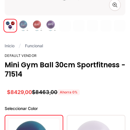
Zoom i
Inicio
Funcional
DEFAULT VENDOR
Mini Gym Ball 30cm Sportfitness -
71514
$8429,00
$8463,00
Ahorra
0
%
Seleccionar
Color