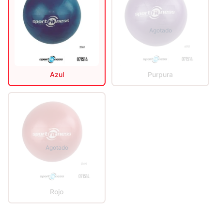
Agotado
Azul
Purpura
Agotado
Rojo