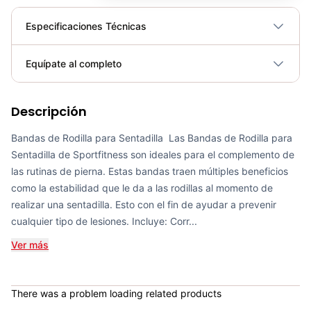
Especificaciones Técnicas
Plegable
No
Equípate al completo
Requiere electricidad
No
Descripción
Banda Elástica Poder Sportfitness 2000*44*4.5mm - 71284
COP 57,400.00
Bandas de Rodilla para Sentadilla Las Bandas de Rodilla para
Sentadilla de Sportfitness son ideales para el complemento de
las rutinas de pierna. Estas bandas traen múltiples beneficios
como la estabilidad que le da a las rodillas al momento de
realizar una sentadilla. Esto con el fin de ayudar a prevenir
Set de Bandas Elásticas x 5 Sport Fitness-71728
cualquier tipo de lesiones. Incluye: Corr...
COP 24,900.00
Ver más
There was a problem loading related products
Banda Elástica de Poder Sportfitness 2000*13*4.5mm - Sport Fitness 71281