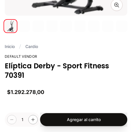
Zoom i
Inicio
Cardio
DEFAULT VENDOR
Elíptica Derby - Sport Fitness
70391
$1.292.278,00
1
Agregar al carrito