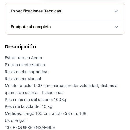
Especificaciones Técnicas
Plegable
No
Equípate al completo
Requiere electricidad
No
Descripción
Elíptica Magnética Sole E20 - Sport Fitness 070382
COP 5,580,000.00
Estructura en Acero
Pintura electrostática.
Resistencia magnética.
Resistencia Manual
Monitor a color LCD con marcación de: velocidad, distancia,
TROTADORA CSFITNESS TOKIO
quema de calorías, Pusaciones
COP 3,950,000.00
Peso máximo del usuario: 100Kg
Peso de la volante: 10 kg
Medidas: Largo 105 cm, ancho 58 cm, 168
Uso: Hogar
SACO DE ARENA 30.5 X 85CM 23KG - 74008
*SE REQUIERE ENSAMBLE