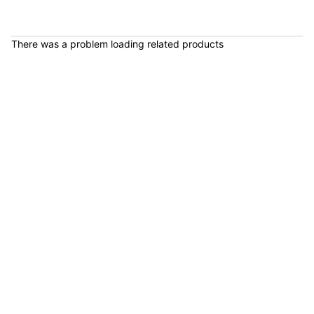
COP 243,800.00
There was a problem loading related products
Banda Elástica De Poder Morada MOVIFIT - 1103118
COP 33,000.00