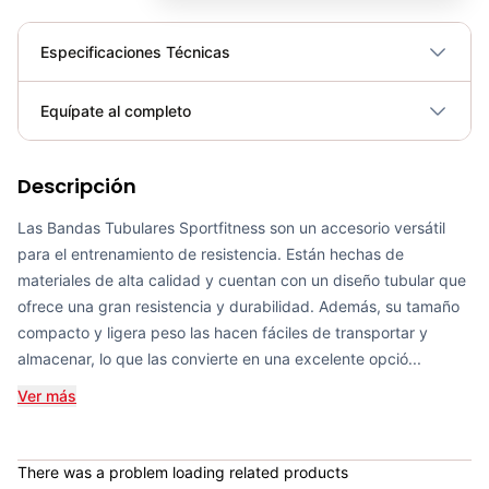
Especificaciones Técnicas
Plegable
No
Equípate al completo
Requiere electricidad
No
Descripción
Bandas Tubulares (JGO X 4PCS) - Sport Fitness 71274
COP 91,000.00
Las Bandas Tubulares Sportfitness son un accesorio versátil
para el entrenamiento de resistencia. Están hechas de
materiales de alta calidad y cuentan con un diseño tubular que
ofrece una gran resistencia y durabilidad. Además, su tamaño
compacto y ligera peso las hacen fáciles de transportar y
Bandas Tubulares De Resistencia CE3320 Sportfitness - 71188
almacenar, lo que las convierte en una excelente opció...
COP 37,900.00
Ver más
There was a problem loading related products
Set de Bandas Elásticas x 5 Sport Fitness-71728