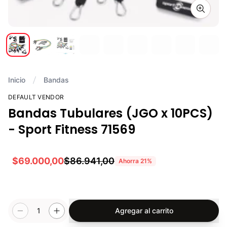
Zoom i
Inicio
Bandas
DEFAULT VENDOR
Bandas Tubulares (JGO x 10PCS)
- Sport Fitness 71569
$69.000,00
$86.941,00
Ahorra
21
%
1
Agregar al carrito