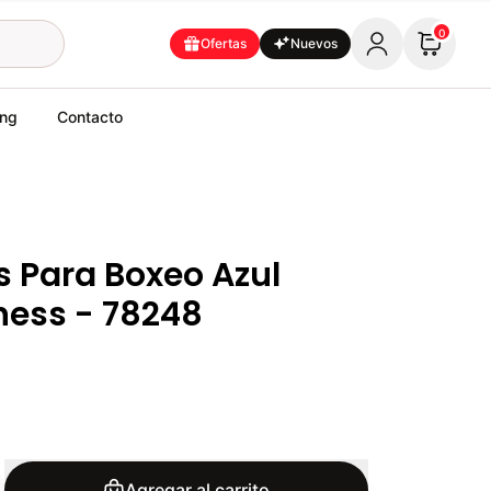
0
Ofertas
Nuevos
ing
Contacto
 Para Boxeo Azul
tness - 78248
Agregar al carrito