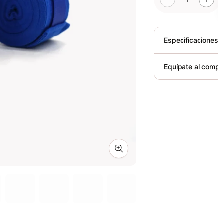
Especificacione
Plegable
Equípate al comp
Requiere elect
Zoom image