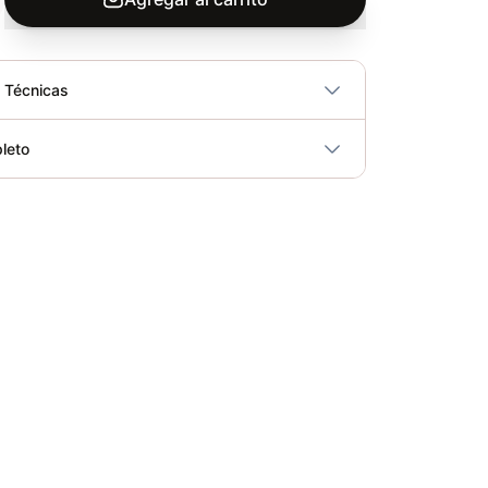
s Técnicas
No
leto
ricidad
No
Vendajes Para Boxeo Fucsia Sport fitness - 78250
Elegir opciones
COP 35,000.00
Vendajes Para Boxeo Negro - 78249
Elegir opciones
COP 35,000.00