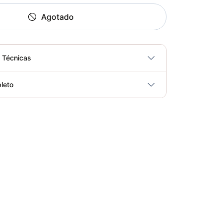
Agotado
s Técnicas
No
leto
ricidad
No
Bicicleta Spinning Urbino - Sportfitness 70403
Elegir opciones
COP 924,600.00
Set de Bandas Elásticas x 5 Sport Fitness-71728
Elegir opciones
COP 24,900.00