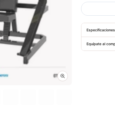
Especificacione
Plegable
Equípate al comp
Requiere elect
Zoom image