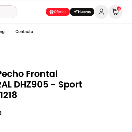
0
Ofertas
Nuevos
ing
Contacto
Pecho Frontal
AL DHZ905 - Sport
71218
0