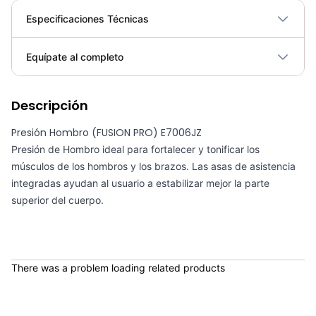
Especificaciones Técnicas
Plegable
No
Equípate al completo
Requiere electricidad
No
Descripción
Almohadilla Hombro Trabajo Barra - Sportfitness 71184
COP 35,000.00
Presión Hombro (FUSION PRO) E7006JZ
Presión de Hombro ideal para fortalecer y tonificar los
músculos de los hombros y los brazos. Las asas de asistencia
integradas ayudan al usuario a estabilizar mejor la parte
superior del cuerpo.
Soporte Abdomen Dominadas Sportfitness - Sport Fitness 70128
COP 731,900.00
There was a problem loading related products
Bicicleta Spinning Urbino - Sportfitness 70403
COP 924,600.00