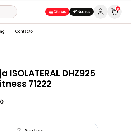
0
Ofertas
Nuevos
ing
Contacto
ja ISOLATERAL DHZ925
itness 71222
00
Agotado