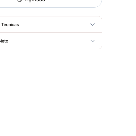
s Técnicas
No
leto
ricidad
No
Bicicleta Spinning Urbino - Sportfitness 70403
Elegir opciones
COP 924,600.00
Set de Bandas Elásticas x 5 Sport Fitness-71728
Elegir opciones
COP 24,900.00