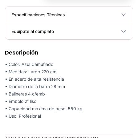
Especificaciones Técnicas
Plegable
No
Equípate al completo
Requiere electricidad
No
Descripción
Barra Olímpica 20KG Para Hombres - Sport Fitness 71325
COP 593,900.00
• Color: Azul Camuflado
• Medidas: Largo 220 cm
• En acero de alta resistencia
• Diámetro de la barra 28 mm
• Balineras 4 c/emb
Barra Olímpica CROSSFIT 20KG Hombres High Quality - 71416
• Embolo 2” liso
COP 751,900.00
• Capacidad máxima de peso: 550 kg
• Uso: Profesional
Barra Pesas Olímpica Profesional - Sport Fitness 70112