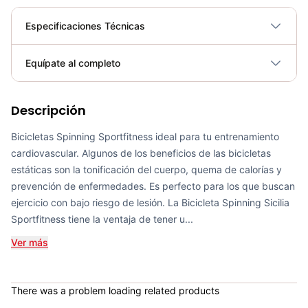
Especificaciones Técnicas
Plegable
No
Equípate al completo
Requiere electricidad
No
Descripción
Bicicleta Spinning Urbino - Sportfitness 70403
COP 924,600.00
Bicicletas Spinning Sportfitness ideal para tu entrenamiento
cardiovascular. Algunos de los beneficios de las bicicletas
estáticas son la tonificación del cuerpo, quema de calorías y
prevención de enfermedades. Es perfecto para los que buscan
ejercicio con bajo riesgo de lesión. La Bicicleta Spinning Sicilia
Bicicleta de Spinning Ferrara - Sport Fitness 70402
Sportfitness tiene la ventaja de tener u...
COP 1,679,900.00
Ver más
There was a problem loading related products
Bicicleta Spinning Magnética Vicenza 2.0 - SportFitness 70394