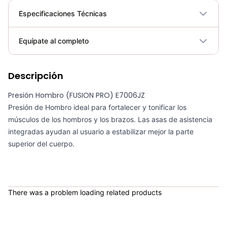
Especificaciones Técnicas
Plegable
No
Equípate al completo
Requiere electricidad
No
Descripción
Almohadilla Hombro Trabajo Barra - Sportfitness 71184
COP 35,000.00
Presión Hombro (FUSION PRO) E7006JZ
Presión de Hombro ideal para fortalecer y tonificar los
músculos de los hombros y los brazos. Las asas de asistencia
integradas ayudan al usuario a estabilizar mejor la parte
superior del cuerpo.
Soporte Abdomen Dominadas Sportfitness - Sport Fitness 70128
COP 731,900.00
There was a problem loading related products
Bicicleta Spinning Urbino - Sportfitness 70403
COP 924,600.00