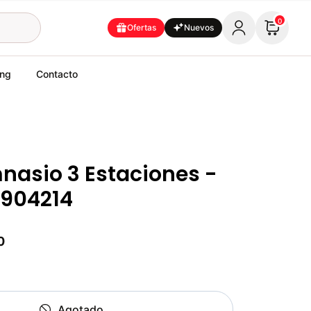
0
Ofertas
Nuevos
ing
Contacto
nasio 3 Estaciones -
0904214
0
Agotado