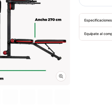
Especificacione
Plegable
Equípate al comp
Requiere elect
Zoom image