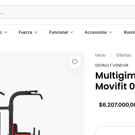
o
Fuerza
Funcional
Accesorios
Runn
Inicio
Ofertas
DEFAULT VENDOR
Multigim
Movifit 
$6.207.000,0