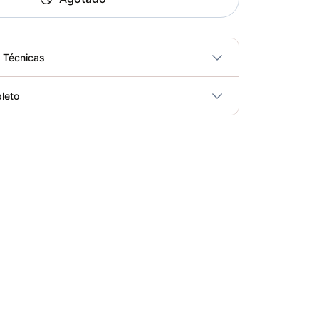
s Técnicas
No
leto
ricidad
No
Multigimnasio 3 Estaciones - Movifit 0904214
Elegir opciones
COP 5,250,000.00
Set De Movilidad 3 EN 1 - Sport Fitness 71465
Elegir opciones
COP 118,795.00