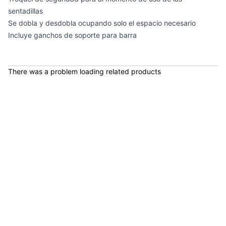
sentadillas
Se dobla y desdobla ocupando solo el espacio necesario
Incluye ganchos de soporte para barra
Rack Para Barras Olímpicas RK3010D - Sport Fitness 71332
COP 392,000.00
There was a problem loading related products
Rack Discos Estándar RK3322 - Sport Fitness 71545
COP 389,900.00
Rack Para Mancuernas Ajustables RCADMRK - Sport Fitness 71690
COP 394,683.00