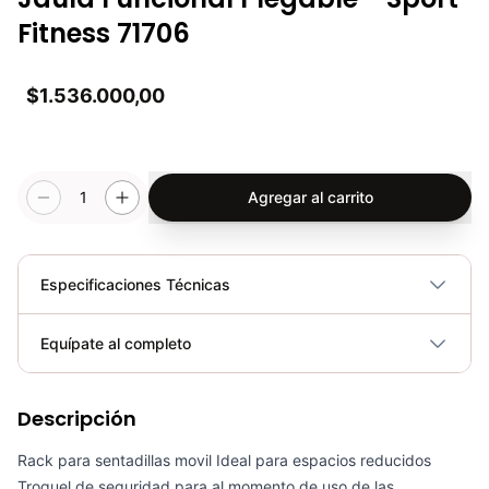
Fitness 71706
$1.536.000,00
1
Agregar al carrito
Especificaciones Técnicas
Plegable
No
Equípate al completo
Requiere electricidad
No
Descripción
Rack P/Barras Olímpicas/Estándar RK3010 - Sport fitness 71178
COP 288,900.00
Rack para sentadillas movil Ideal para espacios reducidos
Troquel de seguridad para al momento de uso de las