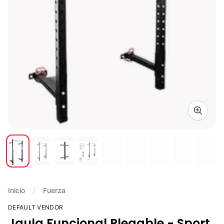
Zoom i
Inicio
Fuerza
DEFAULT VENDOR
Jaula Funcional Plegable - Sport