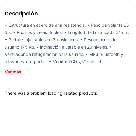
Requiere electricidad
No
Descripción
Elíptica Magnética SOLE E25 70381
COP 6,773,900.00
• Estructura en acero de alta resistencia. • Peso de volante 25
lbs. • Rodillos y rieles dobles. • Longitud de la zancada 51 cm.
• Pedales ajustables en 3 posiciones. • Peso máximo de
usuario 175 Kg. • inclinación ajustable en 20 niveles, •
Ventilador de refrigeración para usuario. • MP3, Bluetooth y
Elíptica Magnética Sole E20 - Sport Fitness 070382
altavoces integrados. • Monitor LCD 7,5” con ind...
COP 5,580,000.00
Ver más
There was a problem loading related products
Elíptica Derby - Sport Fitness 70391
COP 1,292,278.00
Bicicleta Spinning Urbino - Sportfitness 70403