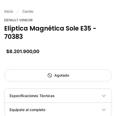
Inicio
Cardio
DEFAULT VENDOR
Elíptica Magnética Sole E35 -
70383
$8.201.900,00
Agotado
Especificaciones Técnicas
Plegable
No
Equípate al completo