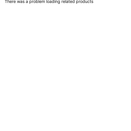
There was a problem loading related products
Banco Olímpico Multiposición BH3660B - Sport Fitness 71342
COP 1,223,900.00
Banco Profesional - Sport Fitness 71249
COP 1,698,300.00