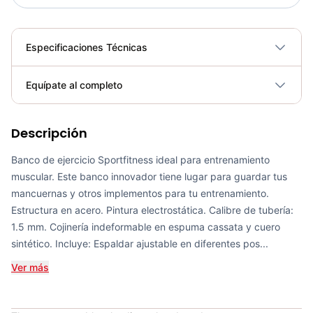
Especificaciones Técnicas
Plegable
No
Equípate al completo
Requiere electricidad
No
Descripción
Banco Multiposición SUB3001A - Sport Fitness 71324
COP 609,000.00
Banco de ejercicio Sportfitness ideal para entrenamiento
muscular. Este banco innovador tiene lugar para guardar tus
mancuernas y otros implementos para tu entrenamiento.
Estructura en acero. Pintura electrostática. Calibre de tubería:
1.5 mm. Cojinería indeformable en espuma cassata y cuero
Banco Plano Multipropósito SPORT FITNESS - 70371
sintético. Incluye: Espaldar ajustable en diferentes pos...
COP 634,700.00
Ver más