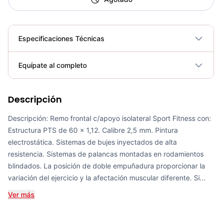
Especificaciones Técnicas
Plegable
No
Equípate al completo
Requiere electricidad
No
Descripción
Remo T SM-D1061 - Sport Fitness 71262
COP 1,904,000.00
Descripción: Remo frontal c/apoyo isolateral Sport Fitness con:
Estructura PTS de 60 x 1,12. Calibre 2,5 mm. Pintura
electrostática. Sistemas de bujes inyectados de alta
resistencia. Sistemas de palancas montadas en rodamientos
blindados. La posición de doble empuñadura proporcionar la
Bicicleta Spinning Urbino - Sportfitness 70403
variación del ejercicio y la afectación muscular diferente. Si...
COP 924,600.00
Ver más