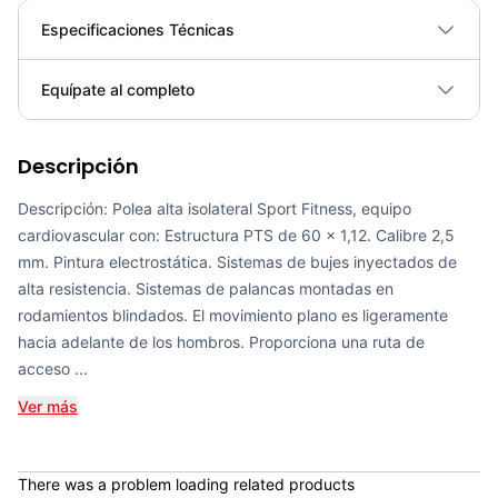
Especificaciones Técnicas
Plegable
No
Equípate al completo
Requiere electricidad
No
Descripción
Bicicleta Spinning Urbino - Sportfitness 70403
COP 924,600.00
Descripción: Polea alta isolateral Sport Fitness, equipo
cardiovascular con: Estructura PTS de 60 x 1,12. Calibre 2,5
mm. Pintura electrostática. Sistemas de bujes inyectados de
alta resistencia. Sistemas de palancas montadas en
rodamientos blindados. El movimiento plano es ligeramente
Set de Bandas Elásticas x 5 Sport Fitness-71728
hacia adelante de los hombros. Proporciona una ruta de
COP 24,900.00
acceso ...
Ver más
Mini Gym Ball 30cm Sportfitness - 71514
There was a problem loading related products