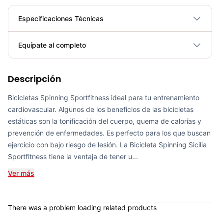
Especificaciones Técnicas
Plegable
No
Equípate al completo
Requiere electricidad
No
Descripción
Bicicleta Spinning Urbino - Sportfitness 70403
COP 924,600.00
Bicicletas Spinning Sportfitness ideal para tu entrenamiento
cardiovascular. Algunos de los beneficios de las bicicletas
estáticas son la tonificación del cuerpo, quema de calorías y
prevención de enfermedades. Es perfecto para los que buscan
ejercicio con bajo riesgo de lesión. La Bicicleta Spinning Sicilia
Bicicleta de Spinning Ferrara - Sport Fitness 70402
Sportfitness tiene la ventaja de tener u...
COP 1,679,900.00
Ver más
There was a problem loading related products
Bicicleta Spinning Magnética Vicenza 2.0 - SportFitness 70394