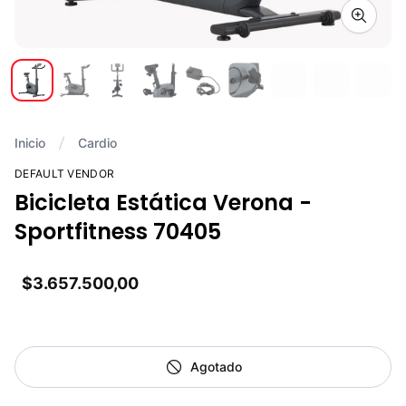
Zoom i
Inicio
Cardio
DEFAULT VENDOR
Bicicleta Estática Verona -
Sportfitness 70405
$3.657.500,00
Agotado