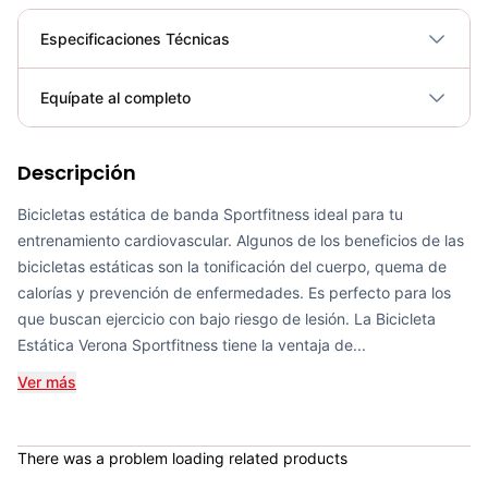
Especificaciones Técnicas
Plegable
No
Equípate al completo
Requiere electricidad
No
Descripción
Bicicleta Spinning Urbino - Sportfitness 70403
COP 924,600.00
Bicicletas estática de banda Sportfitness ideal para tu
entrenamiento cardiovascular. Algunos de los beneficios de las
bicicletas estáticas son la tonificación del cuerpo, quema de
calorías y prevención de enfermedades. Es perfecto para los
que buscan ejercicio con bajo riesgo de lesión. La Bicicleta
SPINNING CSFITNESS QUIMERA
Estática Verona Sportfitness tiene la ventaja de...
COP 4,150,000.00
Ver más
There was a problem loading related products
SPINNING CSFITNESS FENIX