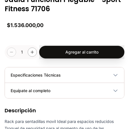
Fitness 71706
$1.536.000,00
1
Agregar al carrito
Especificaciones Técnicas
Plegable
No
Equípate al completo
Requiere electricidad
No
Descripción
Rack P/Barras Olímpicas/Estándar RK3010 - Sport fitness 71178
COP 288,900.00
Rack para sentadillas movil Ideal para espacios reducidos
Troquel de seguridad para al momento de uso de las