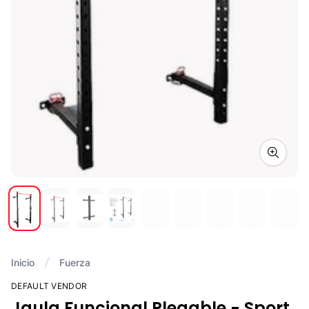
Zoom i
Inicio
Fuerza
DEFAULT VENDOR
Jaula Funcional Plegable - Sport