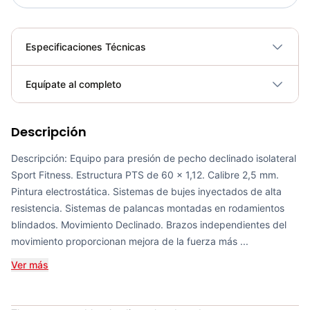
Especificaciones Técnicas
Plegable
No
Equípate al completo
Requiere electricidad
No
Descripción
Bicicleta Spinning Urbino - Sportfitness 70403
COP 924,600.00
Descripción: Equipo para presión de pecho declinado isolateral
Sport Fitness. Estructura PTS de 60 x 1,12. Calibre 2,5 mm.
Pintura electrostática. Sistemas de bujes inyectados de alta
resistencia. Sistemas de palancas montadas en rodamientos
blindados. Movimiento Declinado. Brazos independientes del
Set de Bandas Elásticas x 5 Sport Fitness-71728
movimiento proporcionan mejora de la fuerza más ...
COP 24,900.00
Ver más
Mini Gym Ball 30cm Sportfitness - 71514