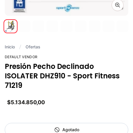
Zoom i
Inicio
Ofertas
DEFAULT VENDOR
Presión Pecho Declinado
ISOLATER DHZ910 - Sport Fitness
71219
$5.134.850,00
Agotado